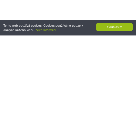
Tento web používá cookies. Cookies používáme pouze k
Souhlasím
analýze našeho webu.
Více informací
KONTAKT:
ybox24.com
Unhošťská 2743, 272 01 Kladno
info@ybox24.cz
IČO: 27644669
DIČ: CZ27644669