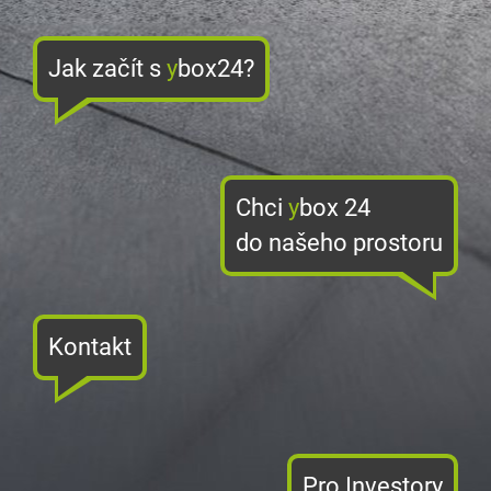
Jak začít s
y
box24?
Chci
y
box 24
do našeho prostoru
Kontakt
Pro Investory