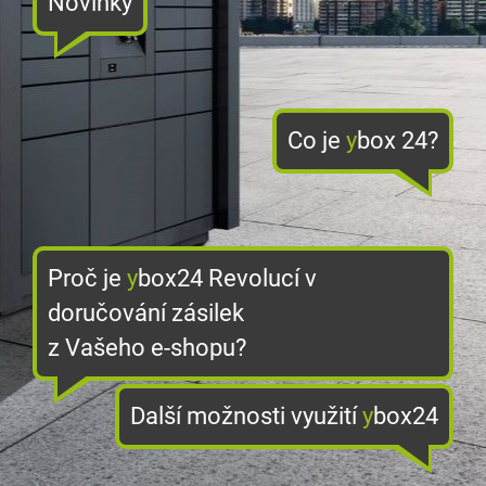
Novinky
Integrace pro eshopy
CZ
EN
Co je
y
box 24?
Proč je
y
box24 Revolucí v
doručování zásilek
z Vašeho e-shopu?
Další možnosti využití
y
box24