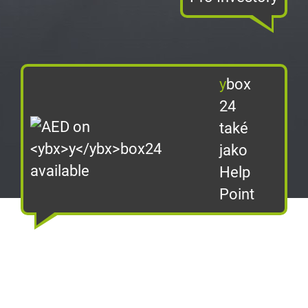
y
box
24
také
jako
Help
Point